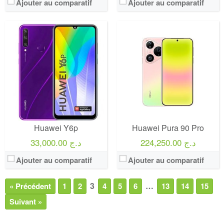
Ajouter au comparatif
Ajouter au comparatif
Huawei Y6p
Huawei Pura 90 Pro
224,250.00 د.ج
33,000.00 د.ج
Ajouter au comparatif
Ajouter au comparatif
3
…
« Précédent
1
2
4
5
6
13
14
15
Suivant »