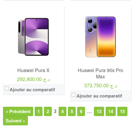
Huawei Pura X
Huawei Pura 90s Pro
Max
292,800.00 د.ج
373,750.00 د.ج
Ajouter au comparatif
Ajouter au comparatif
3
…
« Précédent
1
2
4
5
6
13
14
15
Suivant »