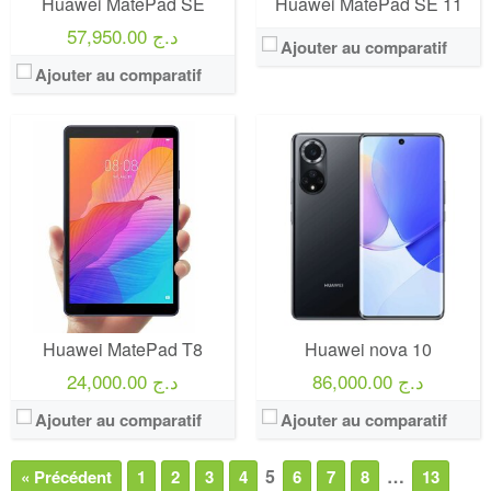
Huawei MatePad SE
Huawei MatePad SE 11
57,950.00 د.ج
Ajouter au comparatif
Ajouter au comparatif
Huawei MatePad T8
Huawei nova 10
86,000.00 د.ج
24,000.00 د.ج
Ajouter au comparatif
Ajouter au comparatif
5
…
« Précédent
1
2
3
4
6
7
8
13