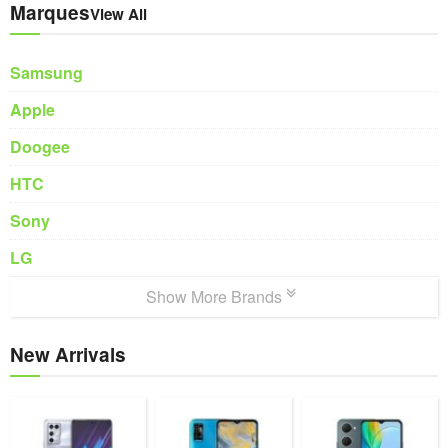
Marques
View All
Samsung
Apple
Doogee
HTC
Sony
LG
Show More Brands
New Arrivals