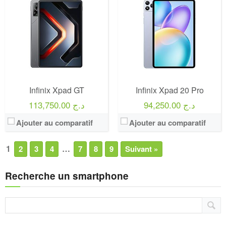
Infinix Xpad GT
Infinix Xpad 20 Pro
94,250.00 د.ج
113,750.00 د.ج
Ajouter au comparatif
Ajouter au comparatif
1
…
2
3
4
7
8
9
Suivant »
Recherche un smartphone