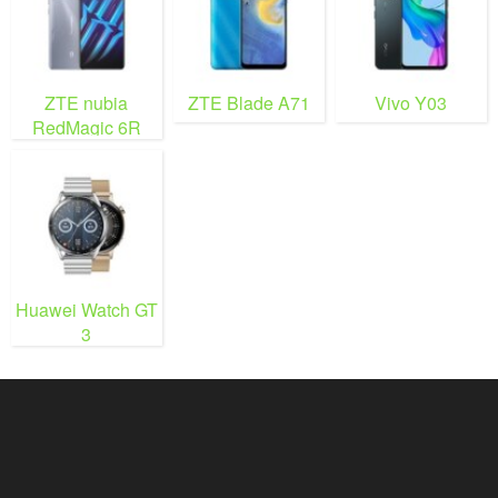
ZTE nubia
ZTE Blade A71
Vivo Y03
RedMagic 6R
Huawei Watch GT
3