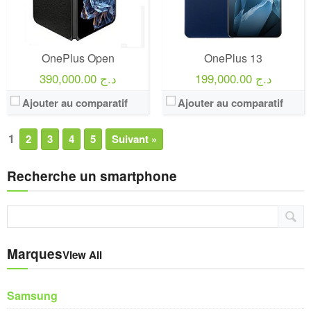
OnePlus Open
OnePlus 13
199,000.00 د.ج
390,000.00 د.ج
Ajouter au comparatif
Ajouter au comparatif
1
2
3
4
5
Suivant »
Recherche un smartphone
Marques
View All
Samsung