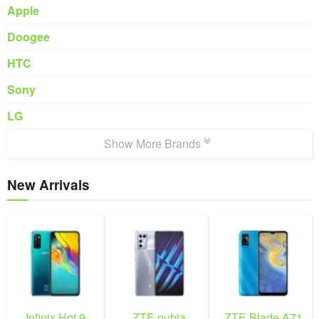
Apple
Doogee
HTC
Sony
LG
Show More Brands
New Arrivals
Infinix Hot 9
ZTE nubia
ZTE Blade A71