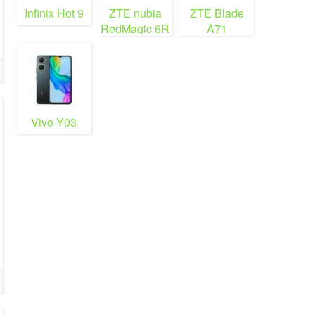
Infinix Hot 9
ZTE nubia
ZTE Blade
RedMagic 6R
A71
Vivo Y03