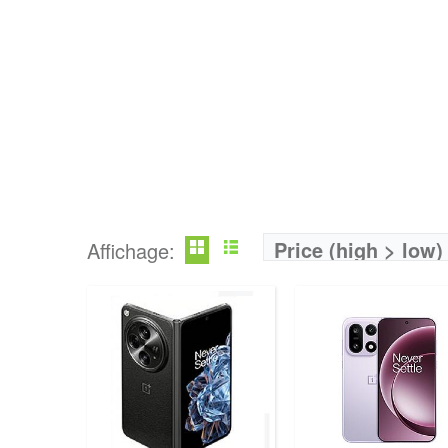
Price (high > low)
Affichage: