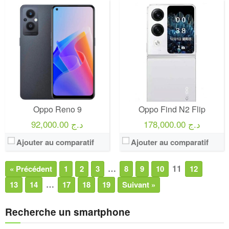
Oppo Reno 9
Oppo Find N2 Flip
178,000.00 د.ج
92,000.00 د.ج
Ajouter au comparatif
Ajouter au comparatif
…
11
« Précédent
1
2
3
8
9
10
12
…
13
14
17
18
19
Suivant »
Recherche un smartphone