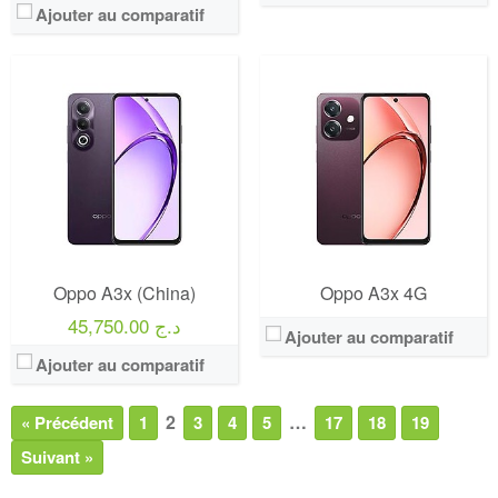
Ajouter au comparatif
Oppo A3x (China)
Oppo A3x 4G
45,750.00 د.ج
Ajouter au comparatif
Ajouter au comparatif
2
…
« Précédent
1
3
4
5
17
18
19
Suivant »