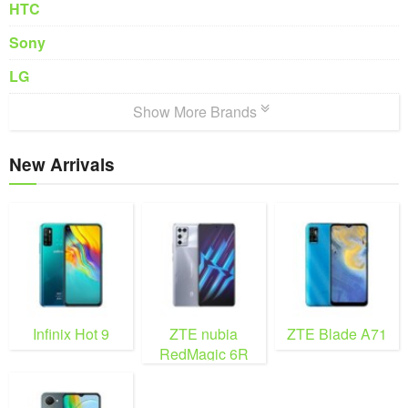
HTC
Sony
LG
Show More Brands
New Arrivals
Infinix Hot 9
ZTE nubia
ZTE Blade A71
RedMagic 6R