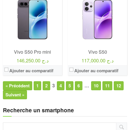
Vivo S50 Pro mini
Vivo S50
117,000.00 د.ج
146,250.00 د.ج
Ajouter au comparatif
Ajouter au comparatif
3
…
« Précédent
1
2
4
5
6
10
11
12
Suivant »
Recherche un smartphone