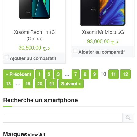
Xiaomi Redmi 14C
Xiaomi Mi Mix 3 5G
(China)
93,000.00 د.ج
30,500.00 د.ج
Ajouter au comparatif
Ajouter au comparatif
…
10
« Précédent
1
2
3
7
8
9
11
12
…
13
19
20
21
Suivant »
Recherche un smartphone
Marques
View All