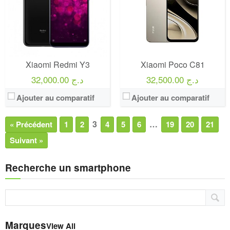
Xiaomi Redmi Y3
Xiaomi Poco C81
32,500.00 د.ج
32,000.00 د.ج
Ajouter au comparatif
Ajouter au comparatif
3
…
« Précédent
1
2
4
5
6
19
20
21
Suivant »
Recherche un smartphone
Marques
View All