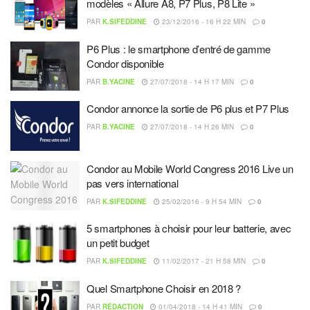
modèles « Allure A8, P7 Plus, P8 Lite »
PAR
K.SIFEDDINE
23/12/2016 - 16 H 22 MIN
0
P6 Plus : le smartphone d’entré de gamme
Condor disponible
PAR
B.YACINE
27/07/2018 - 14 H 17 MIN
0
Condor annonce la sortie de P6 plus et P7 Plus
PAR
B.YACINE
27/07/2018 - 14 H 26 MIN
0
Condor au Mobile World Congress 2016 Live un
pas vers international
PAR
K.SIFEDDINE
25/02/2016 - 9 H 54 MIN
0
5 smartphones à choisir pour leur batterie, avec
un petit budget
PAR
K.SIFEDDINE
11/02/2017 - 21 H 58 MIN
0
Quel Smartphone Choisir en 2018 ?
PAR
RÉDACTION
01/04/2018 - 14 H 41 MIN
0