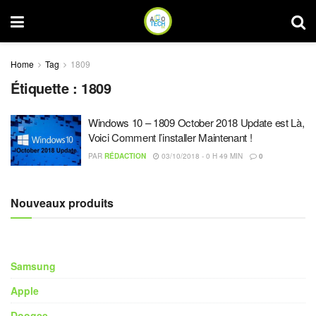
Home
Tag
1809
Étiquette :
1809
Windows 10 – 1809 October 2018 Update est Là,
Voici Comment l’installer Maintenant !
PAR
RÉDACTION
03/10/2018 - 0 H 49 MIN
0
Nouveaux produits
Samsung
Apple
Doogee