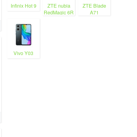
Infinix Hot 9
ZTE nubia
ZTE Blade
RedMagic 6R
A71
Vivo Y03