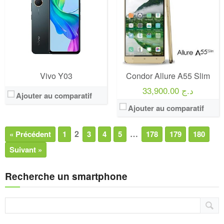
Vivo Y03
Condor Allure A55 Slim
33,900.00 د.ج
Ajouter au comparatif
Ajouter au comparatif
2
…
« Précédent
1
3
4
5
178
179
180
Suivant »
Recherche un smartphone