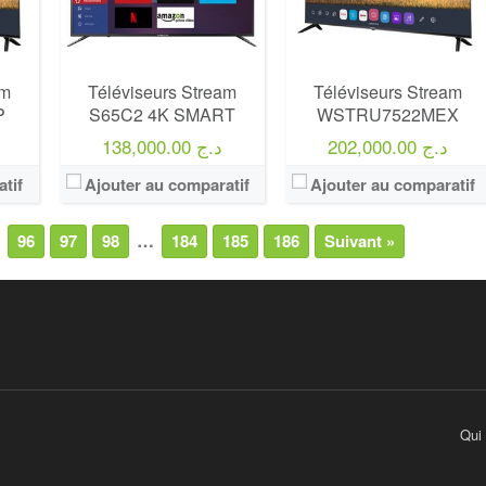
am
Téléviseurs Stream
Téléviseurs Stream
P
S65C2 4K SMART
WSTRU7522MEX
202,000.00 د.ج
138,000.00 د.ج
tif
Ajouter au comparatif
Ajouter au comparatif
…
96
97
98
184
185
186
Suivant »
Qui