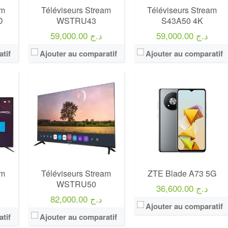
am
Téléviseurs Stream
Téléviseurs Stream
D
WSTRU43
S43A50 4K
59,000.00 د.ج
59,000.00 د.ج
tif
Ajouter au comparatif
Ajouter au comparatif
Marque:
LG
Marque:
LG
Prix:
75000
Prix:
75000
Définition:
UHD TV
Définition:
UHD TV
View Details →
View Details →
am
Téléviseurs Stream
ZTE Blade A73 5G
WSTRU50
36,600.00 د.ج
82,000.00 د.ج
Ajouter au comparatif
tif
Ajouter au comparatif