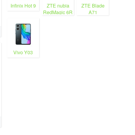
Infinix Hot 9
ZTE nubia
ZTE Blade
RedMagic 6R
A71
Vivo Y03