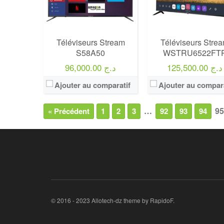
Téléviseurs Stream
Téléviseurs Stre
S58A50
WSTRU6522FT
125,500.00 د.ج
96,000.00 د.ج
Ajouter au comparatif
Ajouter au compara
…
95
« Précédent
1
2
3
92
93
94
© 2016 - 2023 Allotech-dz theme by RapidoF.