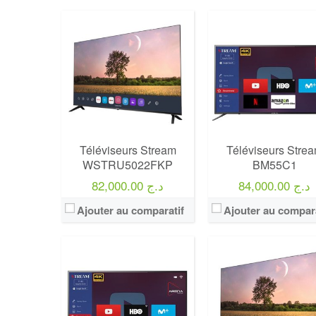
Marque:
LG
Marque:
LG
Prix:
75000
Prix:
75000
Définition:
UHD TV
Définition:
UHD TV
View Details →
View Details →
Téléviseurs Stream
Téléviseurs Stre
WSTRU5022FKP
BM55C1
84,000.00 د.ج
82,000.00 د.ج
Ajouter au comparatif
Ajouter au compara