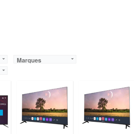
Prix:
75000
Prix:
75000
Définition:
UHD TV
Définition:
UHD TV
View Details →
View Details →
Marques
Marque:
LG
Prix:
75000
Définition:
UHD TV
View Details →