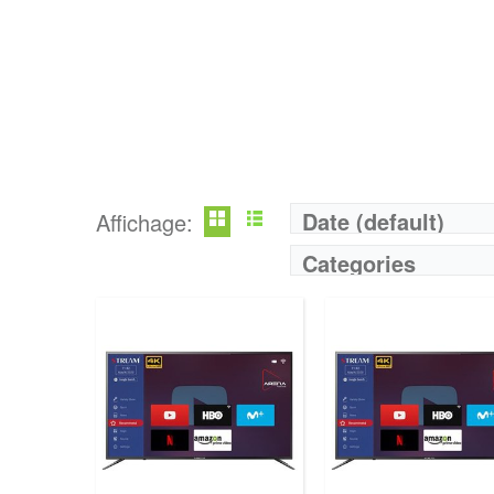
Prix:
75000
Prix:
75000
Définition:
UHD TV
Définition:
UHD TV
View Details →
View Details →
Date (default)
Affichage:
Categories
Marque:
LG
Marque:
LG
Prix:
75000
Prix:
75000
Définition:
UHD TV
Définition:
UHD TV
View Details →
View Details →