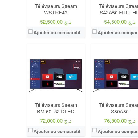
Téléviseurs Stream
Téléviseurs Stre
WSTRF43
S43A50 FULL H
54,500.00 د.ج
52,500.00 د.ج
Ajouter au comparatif
Ajouter au compara
Marque:
LG
Marque:
LG
Prix:
75000
Prix:
75000
Définition:
UHD TV
Définition:
UHD TV
View Details →
View Details →
Téléviseurs Stream
Téléviseurs Stre
BM-50L33 DLED
S50A50
76,500.00 د.ج
72,000.00 د.ج
Ajouter au comparatif
Ajouter au compara