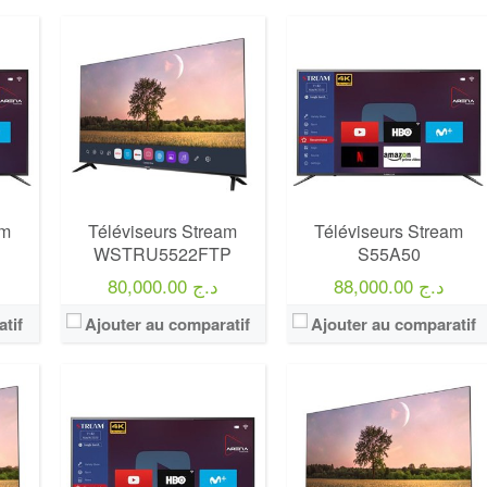
Marque:
LG
Marque:
LG
Prix:
75000
Prix:
75000
Définition:
UHD TV
Définition:
UHD TV
View Details →
View Details →
am
Téléviseurs Stream
Téléviseurs Stream
WSTRU5522FTP
S55A50
88,000.00 د.ج
80,000.00 د.ج
tif
Ajouter au comparatif
Ajouter au comparatif