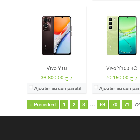
Vivo Y18
Vivo Y100 4G
70,150.00 د.ج
36,600.00 د.ج
Ajouter au comparatif
Ajouter au compara
…
72
« Précédent
1
2
3
69
70
71