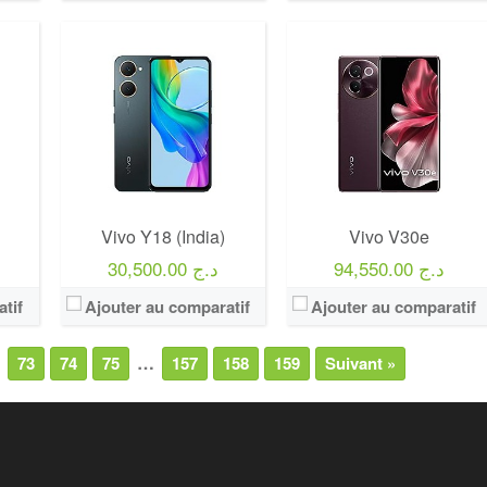
Vivo Y18 (India)
Vivo V30e
94,550.00 د.ج
30,500.00 د.ج
tif
Ajouter au comparatif
Ajouter au comparatif
…
73
74
75
157
158
159
Suivant »