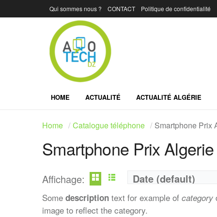
Qui sommes nous ?
CONTACT
Politique de confidentialité
HOME
ACTUALITÉ
ACTUALITÉ ALGÉRIE
Home
Catalogue téléphone
Smartphone Prix A
Smartphone Prix Algerie
Date (default)
Affichage:
Some
text for example of
d
description
category
image to reflect the category.