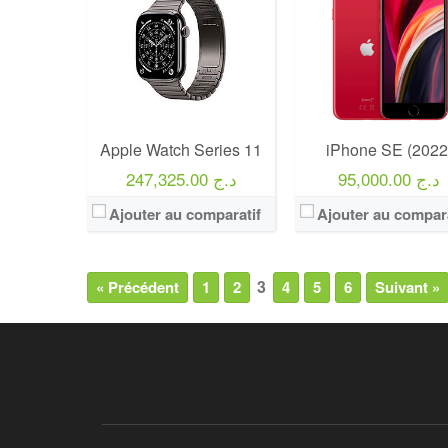
Apple Watch Series 11
iPhone SE (2022
95,000.00 د.ج
247,325.00 د.ج
Ajouter au comparatif
Ajouter au compara
3
« Précédent
1
2
4
5
6
Suivant »