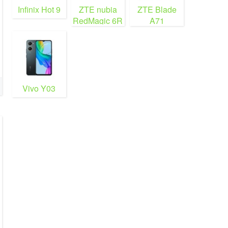
Infinix Hot 9
ZTE nubia
ZTE Blade
RedMagic 6R
A71
Vivo Y03