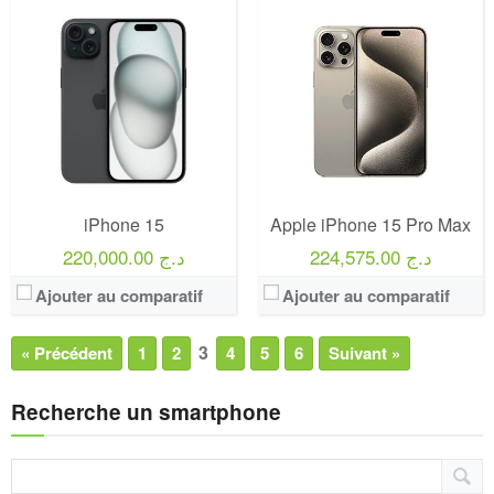
iPhone 15
Apple iPhone 15 Pro Max
224,575.00 د.ج
220,000.00 د.ج
Ajouter au comparatif
Ajouter au comparatif
3
« Précédent
1
2
4
5
6
Suivant »
Recherche un smartphone