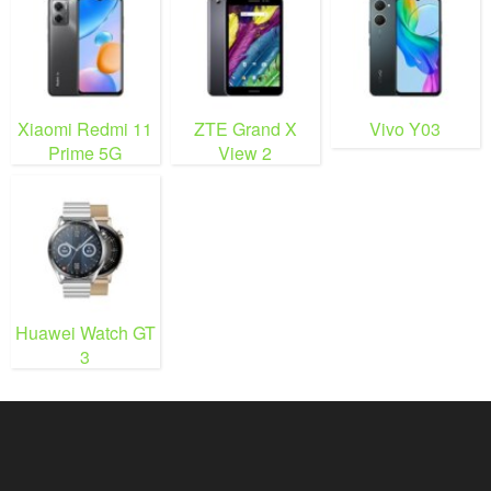
Xiaomi Redmi 11
ZTE Grand X
Vivo Y03
Prime 5G
View 2
Huawei Watch GT
3