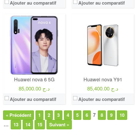
Ajouter au comparatif
Ajouter au comparatif
Huawei nova 6 5G
Huawei nova Y91
85,400.00 د.ج
85,000.00 د.ج
Ajouter au comparatif
Ajouter au comparatif
7
« Précédent
1
2
3
4
5
6
8
9
10
…
13
14
15
Suivant »