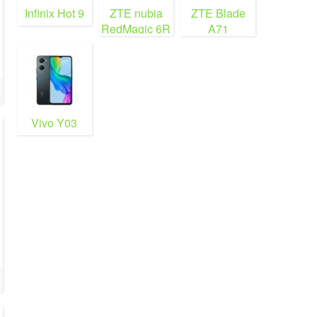
Infinix Hot 9
ZTE nubia
ZTE Blade
RedMagic 6R
A71
Vivo Y03