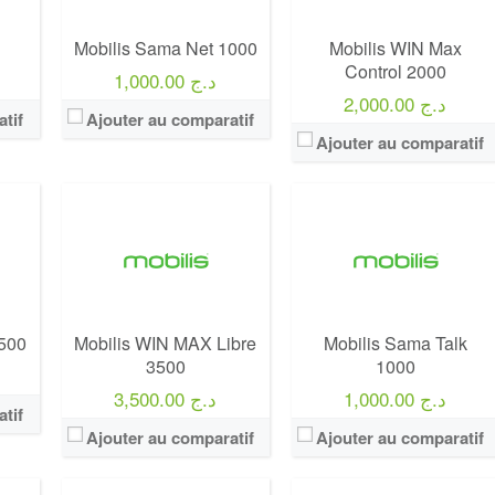
Crédit:
3500 Da
Crédit:
4000 DA
Offre:
Postpayés (Avec Abonnement)
Offre:
Prepayés / 30 Jours
Mobilis Sama Net 1000
Mobilis WIN Max
Internet:
60 Go Facebook / Whatsapp gratuits + 100 Go de bienvenue valable 60 jours
Internet:
2 Go
Control 2000
1,000.00 د.ج
View Details →
View Details →
2,000.00 د.ج
tif
Ajouter au comparatif
Ajouter au comparatif
Operateur:
Mobilis
Operateur:
Mobilis
500
Forfait:
Mobilis Sama Talk 1500
Forfait:
Mobilis Sama Libre 1300
Prix:
1500 Da
Prix:
1300 Da
Crédit:
6000 DA
Crédit:
6 heures
nt)
Offre:
Prepayés / 30 Jours
Offre:
Abonnement
1500
Mobilis WIN MAX Libre
Mobilis Sama Talk
uits
Internet:
30 GO
Internet:
18 Go + fb gratuit
3500
1000
View Details →
View Details →
1,000.00 د.ج
3,500.00 د.ج
tif
Ajouter au comparatif
Ajouter au comparatif