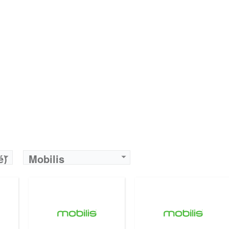
Operateur:
Mobilis
Operateur:
Mobilis
Forfait:
Mobilis WIN Max Control 2000
Forfait:
Mobilis Sama Net 1000
Prix:
2000 Da
Prix:
1000 Da
Crédit:
2000 Da
Crédit:
200 DA
Offre:
Postpayés (Avec Abonnement)
Offre:
Prepayés
Internet:
30 Go Facebook / Whatsapp gratuits
Internet:
30 Go
View Details →
View Details →
é)
Mobilis
Operateur:
Mobilis
Operateur:
Mobilis
Forfait:
Mobilis WIN MAX Libre 3500
Forfait:
Mobilis Sama Talk 1000
500
Prix:
3500 Da
Prix:
1000 Da