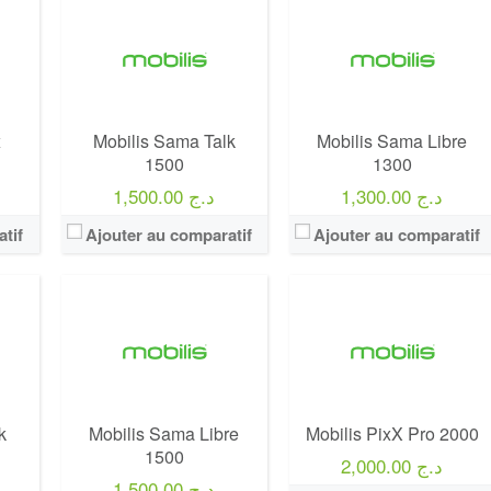
Operateur:
Mobilis
Operateur:
Mobilis
00
Forfait:
Mobilis Sama Libre 1500
Forfait:
Mobilis PixX Pro 2000
Prix:
1500 Da
Prix:
2 000 Da
Crédit:
6 heures
Crédit:
4000 Da
rs
Offre:
Abonnement
x
Mobilis Sama Talk
Mobilis Sama Libre
Offre:
Prépayé
Internet:
50 Go + fb gratuit
1500
1300
Internet:
35 Go
View Details →
1,300.00 د.ج
1,500.00 د.ج
View Details →
tif
Ajouter au comparatif
Ajouter au comparatif
k
Mobilis Sama Libre
Mobilis PixX Pro 2000
1500
2,000.00 د.ج
1,500.00 د.ج