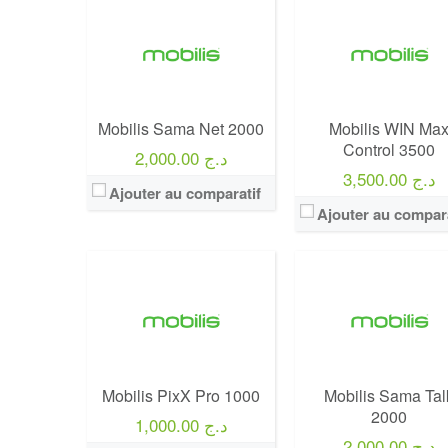
Operateur:
Mobilis
Operateur:
Mobilis
Forfait:
Mobilis Sama Talk 20
Forfait:
Mobilis PixX Pro 1000
Prix:
2000 Da
Prix:
1 000 Da
Crédit:
8000 DA
Crédit:
2000 Da
Offre:
Prepayés / 30 Jou
Mobilis Sama Net 2000
Mobilis WIN Ma
Offre:
Prépayé
Internet:
4 GO
Control 3500
2,000.00 د.ج
Internet:
15 Go
View Details →
3,500.00 د.ج
View Details →
Ajouter au comparatif
Ajouter au compara
Mobilis PixX Pro 1000
Mobilis Sama Tal
2000
1,000.00 د.ج
2,000.00 د.ج