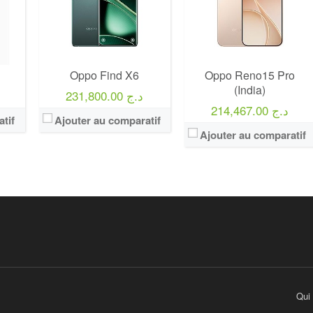
Oppo Find X6
Oppo Reno15 Pro
(India)
231,800.00 د.ج
214,467.00 د.ج
tif
Ajouter au comparatif
Ajouter au comparatif
Qui