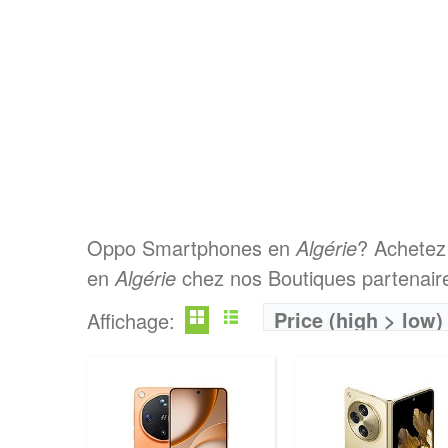
Oppo Smartphones en
Algérie
? Achetez
en
Algérie
chez nos Boutiques partenaire
Price (high > low)
Affichage: