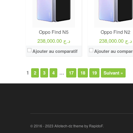
Oppo Find N5
Oppo Find N2
238,000.00 د.ج
238,000.00 د.ج
Ajouter au comparatif
Ajouter au compara
1
…
2
3
4
17
18
19
Suivant »
© 2016 - 2023 Allotech-dz theme by RapidoF.