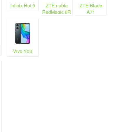
Infinix Hot 9
ZTE nubia
ZTE Blade
RedMagic 6R
A71
Vivo Y03