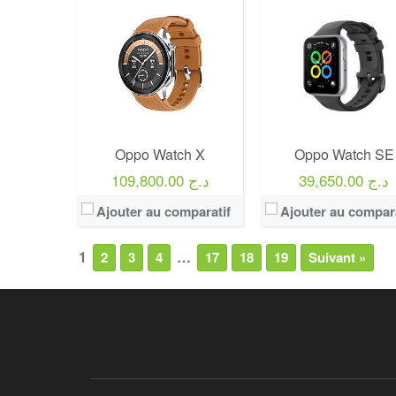
Oppo Watch X
Oppo Watch SE
39,650.00 د.ج
109,800.00 د.ج
Ajouter au comparatif
Ajouter au compara
1
…
2
3
4
17
18
19
Suivant »