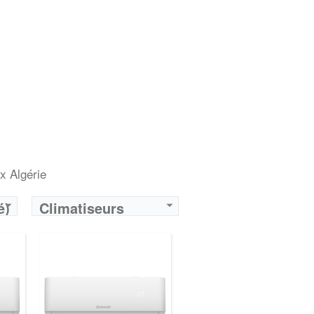
x Algérie
é)
Climatiseurs
Brandt Algérie -
Achat Neufs et Prix
Algérie