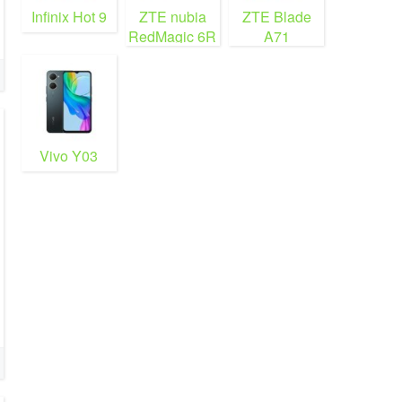
Infinix Hot 9
ZTE nubia
ZTE Blade
RedMagic 6R
A71
Vivo Y03