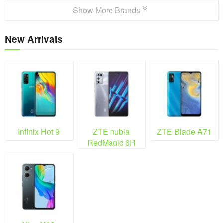
Show More Brands
New Arrivals
Infinix Hot 9
ZTE nubia
ZTE Blade A71
RedMagic 6R