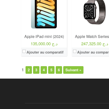
Apple iPad mini (2024)
Apple Watch Series
247,325.00 د.ج
135,000.00 د.ج
Ajouter au comparatif
Ajouter au compara
1
2
3
4
5
6
Suivant »