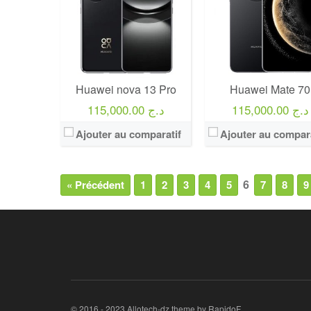
Huawei nova 13 Pro
Huawei Mate 70
115,000.00 د.ج
115,000.00 د.ج
Ajouter au comparatif
Ajouter au compara
6
« Précédent
1
2
3
4
5
7
8
9
© 2016 - 2023 Allotech-dz theme by RapidoF.