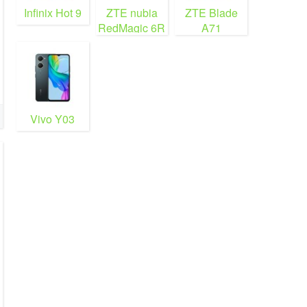
Infinix Hot 9
ZTE nubia
ZTE Blade
RedMagic 6R
A71
Vivo Y03