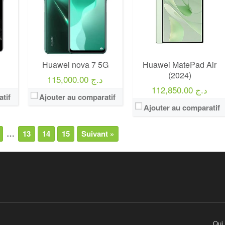
Huawei nova 7 5G
Huawei MatePad Air
(2024)
115,000.00 د.ج
112,850.00 د.ج
tif
Ajouter au comparatif
Ajouter au comparatif
…
13
14
15
Suivant »
Qui