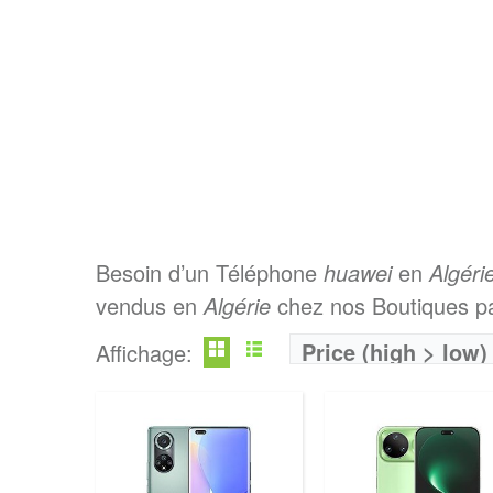
Besoin d’un Téléphone
huawei
en
Algéri
vendus en
Algérie
chez nos Boutiques pa
Price (high > low)
Affichage: