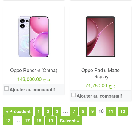
Oppo Reno16 (China)
Oppo Pad 5 Matte
Display
143,000.00 د.ج
74,750.00 د.ج
Ajouter au comparatif
Ajouter au comparatif
…
10
« Précédent
1
2
3
7
8
9
11
12
…
13
17
18
19
Suivant »