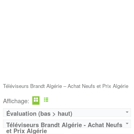
Marque:
LG
Marque:
LG
Prix:
75000
Prix:
75000
Définition:
UHD TV
Définition:
UHD TV
View Details →
View Details →
Téléviseurs Brandt Algérie – Achat Neufs et Prix Algérie
Affichage:
Évaluation (bas > haut)
Téléviseurs Brandt Algérie - Achat Neufs
et Prix Algérie