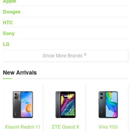
Apple
Doogee
HTC
Sony
LG
Show More Brands
New Arrivals
Xiaomi Redmi 11
ZTE Grand X
Vivo Y03