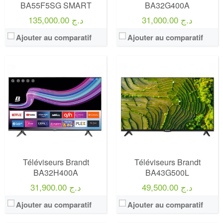
BA55F5SG SMART
BA32G400A
31,000.00 د.ج
135,000.00 د.ج
Ajouter au comparatif
Ajouter au comparatif
Marque:
LG
Marque:
LG
Prix:
75000
Prix:
75000
Définition:
UHD TV
Définition:
UHD TV
View Details →
View Details →
Téléviseurs Brandt
Téléviseurs Brandt
BA32H400A
BA43G500L
49,500.00 د.ج
31,900.00 د.ج
Ajouter au comparatif
Ajouter au comparatif