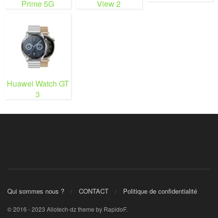
Prime 5G
View 2
Huawei Watch GT
3
Qui sommes nous ?
CONTACT
Politique de confidentialité
© 2016 - 2023 Allotech-dz theme by RapidoF.