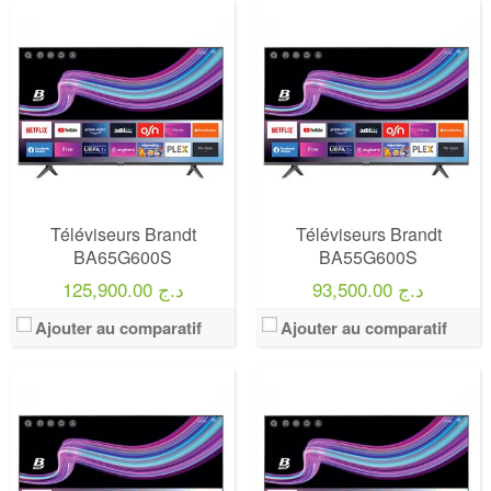
Marque:
LG
Marque:
LG
Prix:
75000
Prix:
75000
Définition:
UHD TV
Définition:
UHD TV
View Details →
View Details →
Téléviseurs Brandt
Téléviseurs Brandt
BA65G600S
BA55G600S
93,500.00 د.ج
125,900.00 د.ج
Ajouter au comparatif
Ajouter au comparatif
Marque:
LG
Marque:
LG
Prix:
75000
Prix:
75000
Définition:
UHD TV
Définition:
UHD TV
View Details →
View Details →