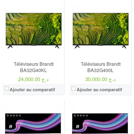
Marque:
LG
Marque:
LG
Prix:
75000
Prix:
75000
Définition:
UHD TV
Définition:
UHD TV
View Details →
View Details →
Téléviseurs Brandt
Téléviseurs Brandt
BA32G40KL
BA32G400L
30,000.00 د.ج
24,500.00 د.ج
Ajouter au comparatif
Ajouter au comparatif