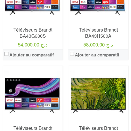
Téléviseurs Brandt
Téléviseurs Brandt
BA43G600S
BA43H500A
58,000.00 د.ج
54,000.00 د.ج
Ajouter au comparatif
Ajouter au comparatif
Marque:
LG
Marque:
LG
Prix:
75000
Prix:
75000
Définition:
UHD TV
Définition:
UHD TV
View Details →
View Details →
Téléviseurs Brandt
Téléviseurs Brandt