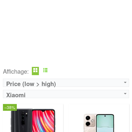
Affichage:
Price (low > high)
Xiaomi
–38%