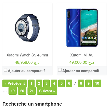
Xiaomi Watch S5 46mm
Xiaomi Mi A3
49,000.00 د.ج
48,958.00 د.ج
Ajouter au comparatif
Ajouter au comparatif
7
« Précédent
1
2
3
4
5
6
8
9
10
…
19
20
21
Suivant »
Recherche un smartphone