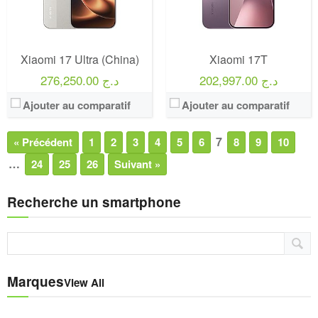
Xiaomi 17 Ultra (China)
Xiaomi 17T
202,997.00 د.ج
276,250.00 د.ج
Ajouter au comparatif
Ajouter au comparatif
7
« Précédent
1
2
3
4
5
6
8
9
10
…
24
25
26
Suivant »
Recherche un smartphone
Marques
View All