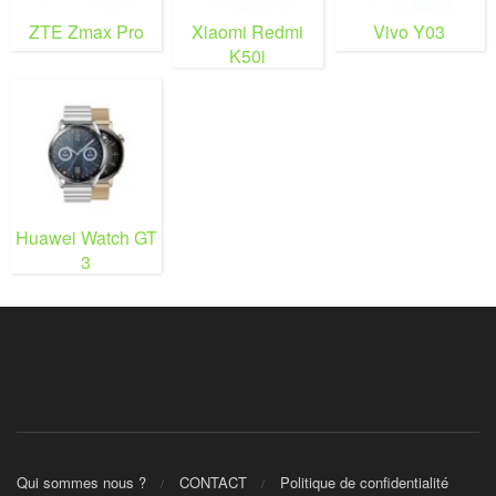
ZTE Zmax Pro
Xiaomi Redmi
Vivo Y03
K50i
Huawei Watch GT
3
Qui sommes nous ?
CONTACT
Politique de confidentialité