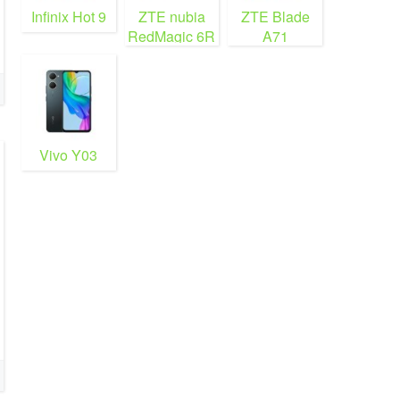
Infinix Hot 9
ZTE nubia
ZTE Blade
RedMagic 6R
A71
Vivo Y03