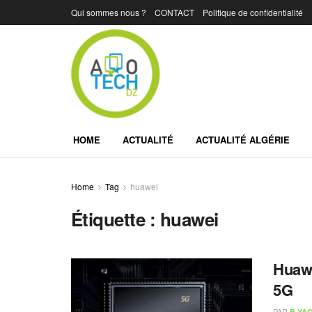
Qui sommes nous ?
CONTACT
Politique de confidentialité
HOME
ACTUALITÉ
ACTUALITÉ ALGÉRIE
Home
Tag
huawei
Étiquette :
huawei
Huawe
5G
PAR
B.YAC