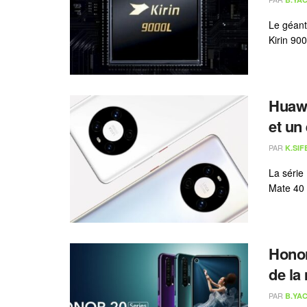
Le géant
Kirin 90
Huawe
et un
PAR
K.SIF
La série
Mate 40 
Honor
de la
PAR
B.YAC