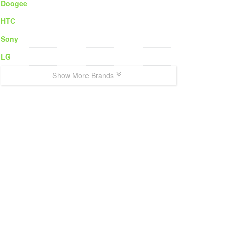
Doogee
HTC
Sony
LG
Show More Brands