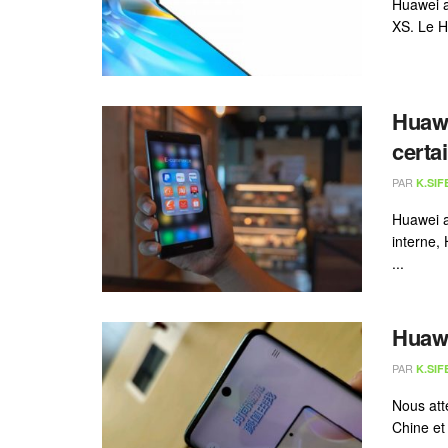
Huawei a
XS. Le H
Huawe
certa
PAR
K.SIF
Huawei a
interne,
...
Huawe
PAR
K.SIF
Nous att
Chine et 