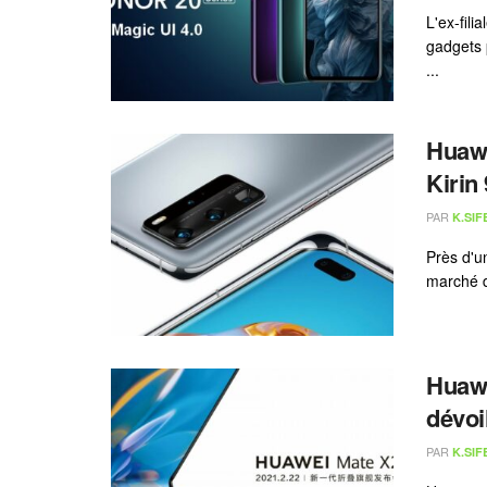
L'ex-fil
gadgets 
...
Huawe
Kirin
PAR
K.SIF
Près d'un
marché d
Huawe
dévoil
PAR
K.SIF