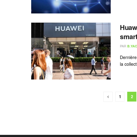
Huawe
smart
PAR
B.YAC
Dernière
la colle
1
2