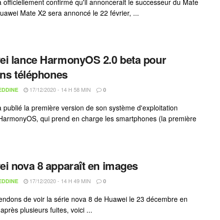
 officiellement confirmé qu'il annoncerait le successeur du Mate
uawei Mate X2 sera annoncé le 22 février, ...
i lance HarmonyOS 2.0 beta pour
ins téléphones
17/12/2020 - 14 H 58 MIN
EDDINE
0
 publié la première version de son système d'exploitation
 HarmonyOS, qui prend en charge les smartphones (la première
i nova 8 apparaît en images
17/12/2020 - 14 H 49 MIN
EDDINE
0
endons de voir la série nova 8 de Huawei le 23 décembre en
après plusieurs fuites, voici ...