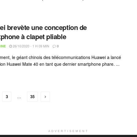
i brevète une conception de
phone à clapet pliable
26/10/2020 - 1 H 09 MIN
INE
0
ment, le géant chinois des télécommunications Huawei a lancé
ction Huawei Mate 40 en tant que dernier smartphone phare. ...
3
…
35
ADVERTISEMENT