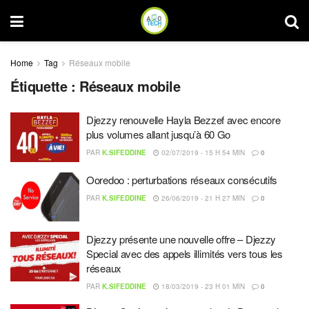
Home
Tag
Réseaux mobile
Étiquette :
Réseaux mobile
Djezzy renouvelle Hayla Bezzef avec encore
plus volumes allant jusqu’à 60 Go
PAR
K.SIFEDDINE
02/07/2019 - 15 H 54 MIN
0
Ooredoo : perturbations réseaux consécutifs
PAR
K.SIFEDDINE
26/06/2019 - 21 H 27 MIN
0
Djezzy présente une nouvelle offre – Djezzy
Special avec des appels illimités vers tous les
réseaux
PAR
K.SIFEDDINE
18/03/2019 - 23 H 01 MIN
0