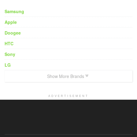
Samsung
Apple
Doogee
HTC
Sony
LG
Show More Brands
ADVERTISEMENT