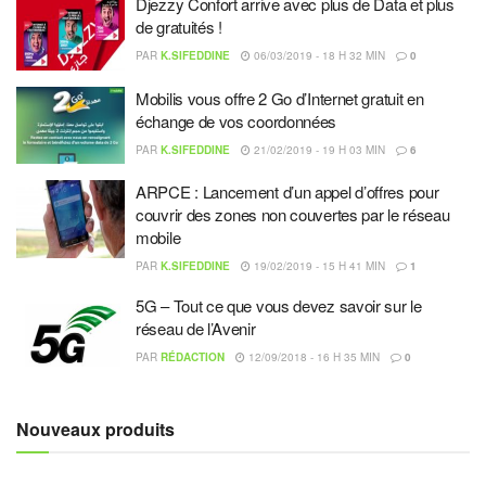
Djezzy Confort arrive avec plus de Data et plus
de gratuités !
PAR
K.SIFEDDINE
06/03/2019 - 18 H 32 MIN
0
Mobilis vous offre 2 Go d’Internet gratuit en
échange de vos coordonnées
PAR
K.SIFEDDINE
21/02/2019 - 19 H 03 MIN
6
ARPCE : Lancement d’un appel d’offres pour
couvrir des zones non couvertes par le réseau
mobile
PAR
K.SIFEDDINE
19/02/2019 - 15 H 41 MIN
1
5G – Tout ce que vous devez savoir sur le
réseau de l’Avenir
PAR
RÉDACTION
12/09/2018 - 16 H 35 MIN
0
Nouveaux produits