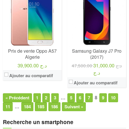
Prix de vente Oppo A57
Samsung Galaxy J7 Pro
Algerie
(2017)
39,900.00 د.ج
31,000.00
47,500.00 د.ج
د.ج
Ajouter au comparatif
Ajouter au comparatif
…
8
« Précédent
1
2
3
5
6
7
9
10
…
11
184
185
186
Suivant »
Recherche un smartphone